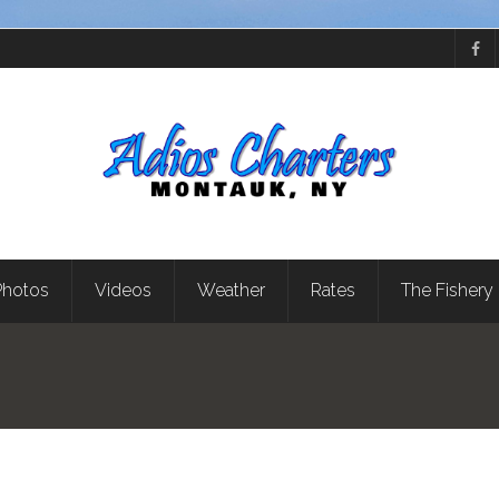
Photos
Videos
Weather
Rates
The Fishery