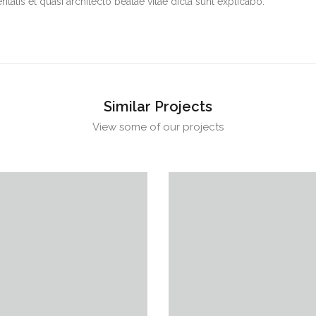
itatis et quasi architecto beatae vitae dicta sunt explicabo.
Similar Projects
View some of our projects