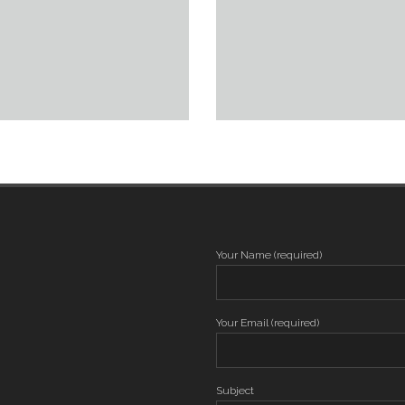
Your Name (required)
Your Email (required)
Subject