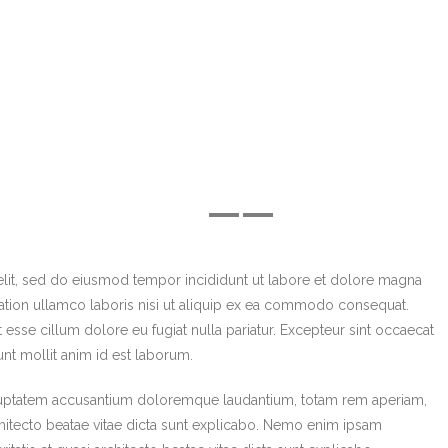
elit, sed do eiusmod tempor incididunt ut labore et dolore magna
tation ullamco laboris nisi ut aliquip ex ea commodo consequat.
it esse cillum dolore eu fugiat nulla pariatur. Excepteur sint occaecat
unt mollit anim id est laborum.
 voluptatem accusantium doloremque laudantium, totam rem aperiam,
rchitecto beatae vitae dicta sunt explicabo. Nemo enim ipsam