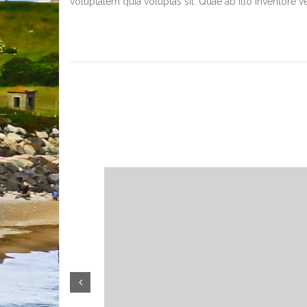
voluptatem quia voluptas sit. Quae ab illo inventore ver